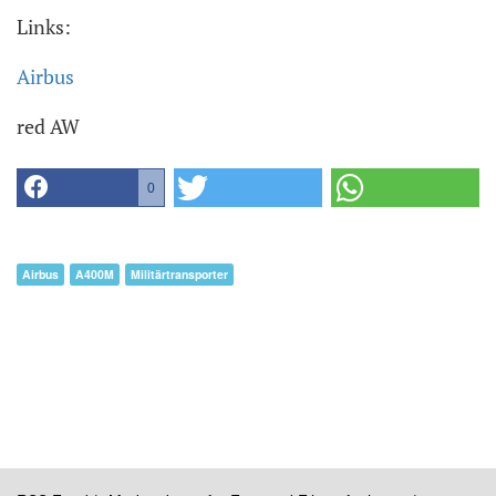
Links:
Airbus
red AW
0
Airbus
A400M
Militärtransporter