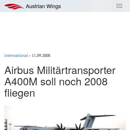
Zum
Austrian Wings
Toggl
Inhalt
navig
springen
International
–
11.09.2008
Airbus Militärtransporter
A400M soll noch 2008
fliegen