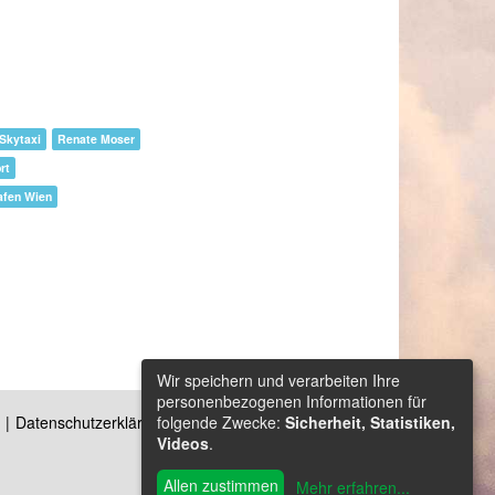
Skytaxi
Renate Moser
rt
afen Wien
Wir speichern und verarbeiten Ihre
personenbezogenen Informationen für
folgende Zwecke:
Sicherheit, Statistiken,
Datenschutzerklärung
Kontakt
Videos
.
Allen zustimmen
Mehr erfahren
...