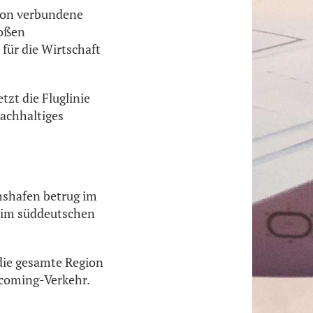
gion verbundene
roßen
 für die Wirtschaft
zt die Fluglinie
nachhaltiges
hshafen betrug im
t im süddeutschen
 die gesamte Region
ncoming-Verkehr.