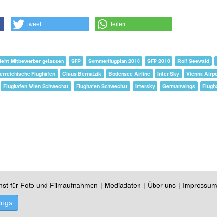
tweet
teilen
sieht Mitbewerber gelassen
SFP
Sommerflugplan 2010
SFP 2010
Rolf Seewald
erreichische Flughäfen
Claus Bernatzik
Bodensee Airline
Inter Sky
Vienna Airpo
Flughafen Wien Schwechat
Flughafen Schwechat
Intersky
Germanwings
Flugh
nst für Foto und Filmaufnahmen
Mediadaten
Über uns
Impressum
ings