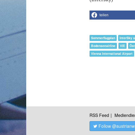
teilen
Sommerflugplan
InterSky 
Bodenseeairline
VIE
Öst
Vienna International Airport
RSS Feed
Mediendie
Follow @austrianw