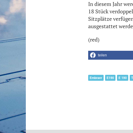
In diesem Jahr we
18 Stück verdoppel
Sitzplätze verfügen
ausgestattet werde
(red)
teilen
Embraer
E190
E 190
T