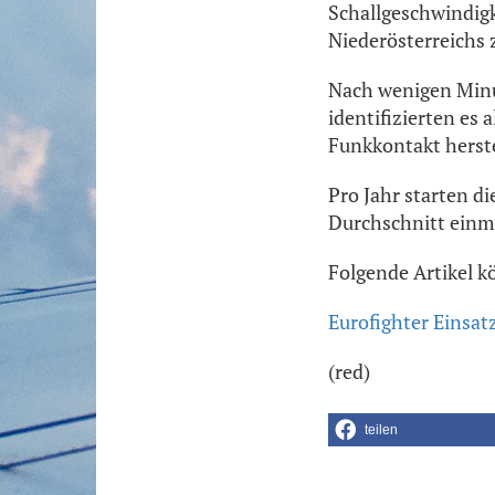
Schallgeschwindigk
Niederösterreichs 
Nach wenigen Minut
identifizierten es
Funkkontakt herste
Pro Jahr starten di
Durchschnitt einm
Folgende Artikel k
Eurofighter Einsat
(red)
teilen