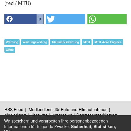
(red / MTU)
0
Wartung
Wartungsvertrag
Triebwerkswartung
MTU
MTU Aero Engines
GE90
RSS Feed
Mediendienst für Foto und Filmaufnahmen
Mediadaten
Über uns
Impressum
Datenschutzerklärung
Kontakt
Wir speichern und verarbeiten Ihre personenbezogenen
Informationen für folgende Zwecke:
Sicherheit, Statistiken,