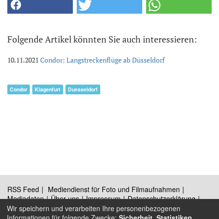
Folgende Artikel könnten Sie auch interessieren:
10.11.2021
Condor: Langstreckenflüge ab Düsseldorf
Condor
Klagenfurt
Duesseldorf
RSS Feed
Mediendienst für Foto und Filmaufnahmen
Mediadaten
Über uns
Impressum
Datenschutzerklärung
Kontakt
Wir speichern und verarbeiten Ihre personenbezogenen
Informationen für folgende Zwecke:
Sicherheit, Statistiken,