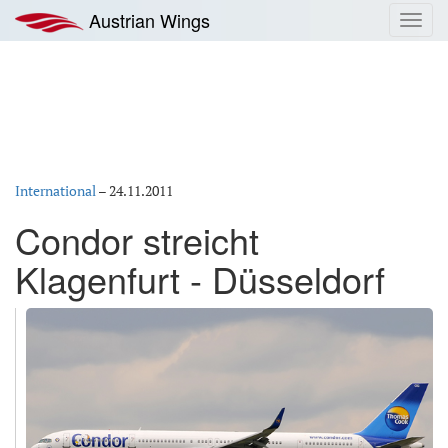
Zum
Austrian Wings
Toggl
Inhalt
navig
springen
International
–
24.11.2011
Condor streicht
Klagenfurt - Düsseldorf