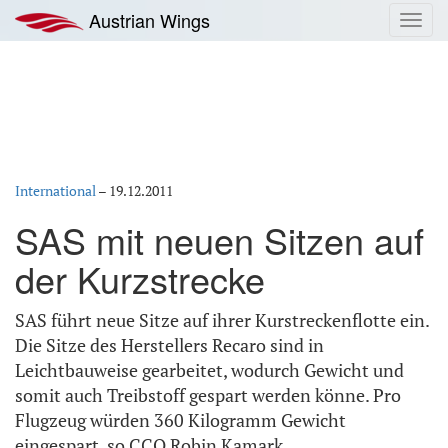
Zum
Austrian Wings
Toggl
Inhalt
navig
springen
International
–
19.12.2011
SAS mit neuen Sitzen auf
der Kurzstrecke
SAS führt neue Sitze auf ihrer Kurstreckenflotte ein.
Die Sitze des Herstellers Recaro sind in
Leichtbauweise gearbeitet, wodurch Gewicht und
somit auch Treibstoff gespart werden könne. Pro
Flugzeug würden 360 Kilogramm Gewicht
eingespart, so CCO Robin Kamark.