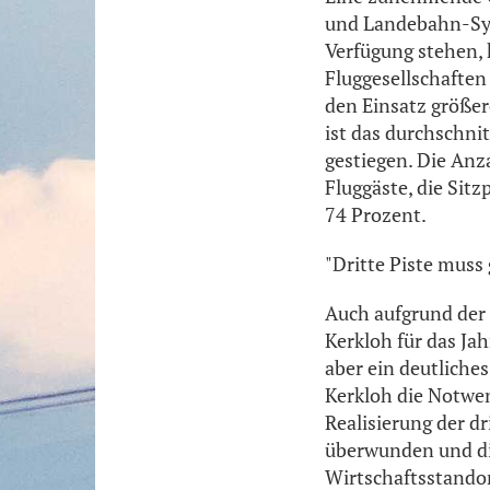
und Landebahn-Syst
Verfügung stehen,
Fluggesellschaften
den Einsatz größer
ist das durchschni
gestiegen. Die Anz
Fluggäste, die Sit
74 Prozent.
"Dritte Piste muss
Auch aufgrund der
Kerkloh für das J
aber ein deutliches
Kerkloh die Notwen
Realisierung der 
überwunden und di
Wirtschaftsstandor