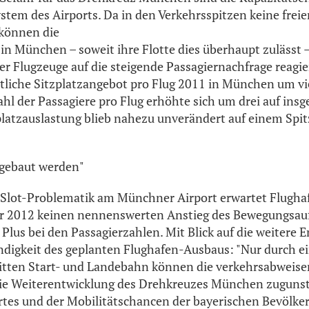
em des Airports. Da in den Verkehrsspitzen keine freie
 können die
 in München – soweit ihre Flotte dies überhaupt zulässt 
er Flugzeuge auf die steigende Passagiernachfrage reagi
ttliche Sitzplatzangebot pro Flug 2011 in München um vi
ahl der Passagiere pro Flug erhöhte sich um drei auf ins
zplatzauslastung blieb nahezu unverändert auf einem Spi
 gebaut werden"
 Slot-Problematik am Münchner Airport erwartet Flugha
ahr 2012 keinen nennenswerten Anstieg des Bewegungsa
 Plus bei den Passagierzahlen. Mit Blick auf die weitere
digkeit des geplanten Flughafen-Ausbaus: "Nur durch e
dritten Start- und Landebahn können die verkehrsabweis
e Weiterentwicklung des Drehkreuzes München zuguns
tes und der Mobilitätschancen der bayerischen Bevölker