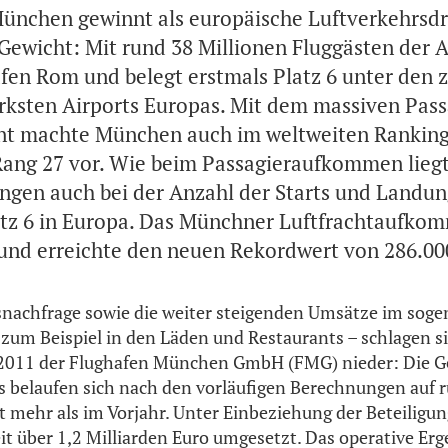
ünchen gewinnt als europäische Luftverkehrsd
ewicht: Mit rund 38 Millionen Fluggästen der A
fen Rom und belegt erstmals Platz 6 unter den 
ksten Airports Europas. Mit dem massiven Pas
t machte München auch im weltweiten Ranking 
Rang 27 vor. Wie beim Passagieraufkommen lie
gen auch bei der Anzahl der Starts und Landung
latz 6 in Europa. Das Münchner Luftfrachtaufk
 und erreichte den neuen Rekordwert von 286.0
rsnachfrage sowie die weiter steigenden Umsätze im so
 zum Beispiel in den Läden und Restaurants – schlagen sic
 2011 der Flughafen München GmbH (FMG) nieder: Die G
 belaufen sich nach den vorläufigen Berechnungen auf 
t mehr als im Vorjahr. Unter Einbeziehung der Beteili
 über 1,2 Milliarden Euro umgesetzt. Das operative Er