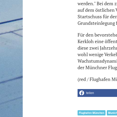
werden." Bei dem 
auf dem östlichen 
Startschuss für den
Grundsteinlegung 
Für den bevorsteh
Kerkloh eine öffen
diese zwei Jahrzeh
wohl wenige Verkeh
Wachstumsdynamik 
der Münchner Flug
(red / Flughafen 
teilen
Flughafen München
Munich