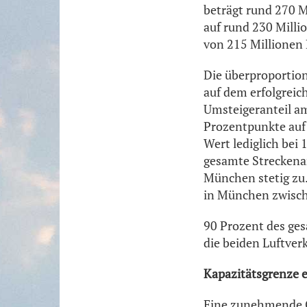
beträgt rund 270 M
auf rund 230 Milli
von 215 Millionen 
Die überproportio
auf dem erfolgreic
Umsteigeranteil a
Prozentpunkte auf 
Wert lediglich bei
gesamte Streckena
München stetig zu.
in München zwisch
90 Prozent des ge
die beiden Luftve
Kapazitätsgrenze e
Eine zunehmende G