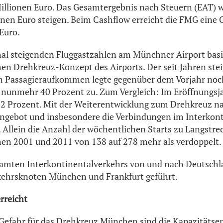
illionen Euro. Das Gesamtergebnis nach Steuern (EAT) w
onen Euro steigen. Beim Cashflow erreicht die FMG ein
Euro.
nal steigenden Fluggastzahlen am Münchner Airport bas
hen Drehkreuz-Konzept des Airports. Der seit Jahren ste
m Passagieraufkommen legte gegenüber dem Vorjahr noc
nunmehr 40 Prozent zu. Zum Vergleich: Im Eröffnungsja
 12 Prozent. Mit der Weiterentwicklung zum Drehkreuz 
ngebot und insbesondere die Verbindungen im Interkont
 Allein die Anzahl der wöchentlichen Starts zu Langstre
en 2001 und 2011 von 138 auf 278 mehr als verdoppelt.
samten Interkontinentalverkehrs von und nach Deutsch
rkehrsknoten München und Frankfurt geführt.
rreicht
efahr für das Drehkreuz München sind die Kapazitätsen