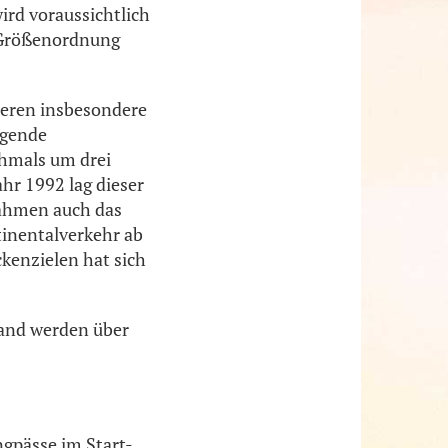
ird voraussichtlich
e Größenordnung
ieren insbesondere
igende
hmals um drei
hr 1992 lag dieser
nahmen auch das
inentalverkehr ab
ckenzielen hat sich
land werden über
gpässe im Start-