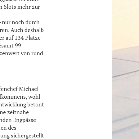
n Slots mehr zur
– nur noch durch
eren. Auch deshalb
er auf 134 Plätze
gesamt 99
tzenwert von rund
fenchef Michael
ufkommens, wohl
 Entwicklung betont
ine zeitnahe
enden Engpässe
ten des
ung sichergestellt