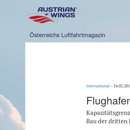
Zum
Inhalt
springen
Österreichs Luftfahrtmagazin
International
–
24.02.20
Flughafe
Kapazitätsgrenze
Bau der dritten 