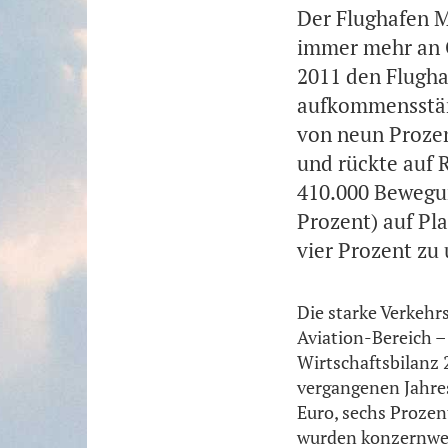
Der Flughafen M
immer mehr an G
2011 den Flugha
aufkommensstär
von neun Prozen
und rückte auf 
410.000 Bewegun
Prozent) auf P
vier Prozent zu
Die starke Verkeh
Aviation-Bereich –
Wirtschaftsbilanz
vergangenen Jahres
Euro, sechs Prozen
wurden konzernweit