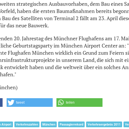
zweiten strategischen Ausbauvorhaben, dem Bau eines Sa
Vorfeld, haben die ersten Baumaßnahmen bereits begonne
 Bau des Satelliten von Terminal 2 fällt am 23. April dies
für das neue Bauwerk.
enden 20. Jahrestag des Münchner Flughafens am 17. Ma
tliche Geburtstagsparty im München Airport Center an: "
nte Flughafen München wirklich ein Grund zum Feiern si
rsinfrastrukturprojekte in unserem Land, die sich mit e
entwickelt haben und die weltweit über ein solches An
hafen."
München)
tweet
teilen
 Airport
Verkehrszahlen
München
Passagierrekord
Verkehrsergebnis 2011
Ve