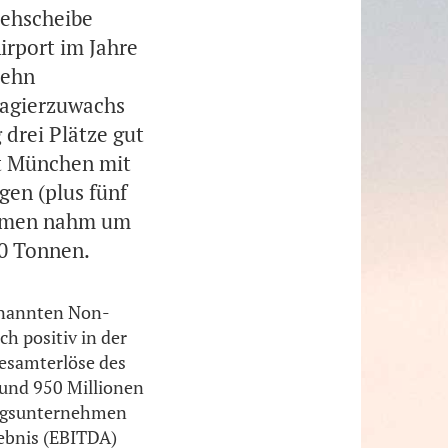
rehscheibe
irport im Jahre
zehn
sagierzuwachs
drei Plätze gut
gt München mit
en (plus fünf
ommen nahm um
00 Tonnen.
genannten Non-
h positiv in der
esamterlöse des
rund 950 Millionen
gungsunternehmen
gebnis (EBITDA)