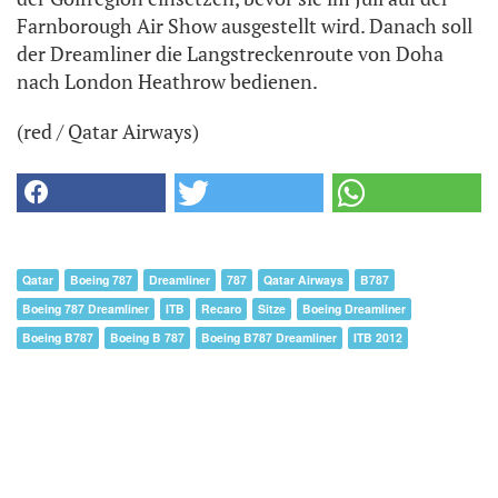
Farnborough Air Show ausgestellt wird. Danach soll
der Dreamliner die Langstreckenroute von Doha
nach London Heathrow bedienen.
(red / Qatar Airways)
Qatar
Boeing 787
Dreamliner
787
Qatar Airways
B787
Boeing 787 Dreamliner
ITB
Recaro
Sitze
Boeing Dreamliner
Boeing B787
Boeing B 787
Boeing B787 Dreamliner
ITB 2012