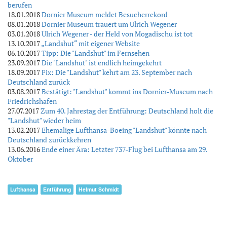
berufen
18.01.2018
Dornier Museum meldet Besucherrekord
08.01.2018
Dornier Museum trauert um Ulrich Wegener
03.01.2018
Ulrich Wegener - der Held von Mogadischu ist tot
13.10.2017
„Landshut“ mit eigener Website
06.10.2017
Tipp: Die "Landshut" im Fernsehen
23.09.2017
Die "Landshut" ist endlich heimgekehrt
18.09.2017
Fix: Die "Landshut" kehrt am 23. September nach
Deutschland zurück
03.08.2017
Bestätigt: "Landshut" kommt ins Dornier-Museum nach
Friedrichshafen
27.07.2017
Zum 40. Jahrestag der Entführung: Deutschland holt die
"Landshut" wieder heim
13.02.2017
Ehemalige Lufthansa-Boeing "Landshut" könnte nach
Deutschland zurückkehren
13.06.2016
Ende einer Ära: Letzter 737-Flug bei Lufthansa am 29.
Oktober
Lufthansa
Entführung
Helmut Schmidt