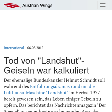
Zum
Austrian Wings
Toggl
Inhalt
navig
springen
International
–
06.08.2012
Tod von "Landshut"-
Geiseln war kalkuliert
Der ehemalige Bundeskanzler Helmut Schmidt soll
während des
Entführungsdramas rund um die
Lufthansa-Maschine "Landshut"
im Herbst 1977
bereit gewesen sein, das Leben einiger Geiseln zu
opfern. Das berichtet das Nachrichtenmagazin "Der
Spiegel" in seiner heute erscheinenden Ausgabe.