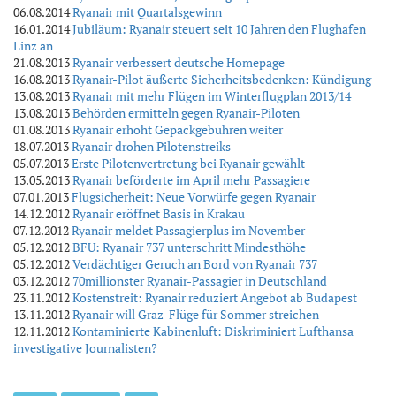
06.08.2014
Ryanair mit Quartalsgewinn
16.01.2014
Jubiläum: Ryanair steuert seit 10 Jahren den Flughafen
Linz an
21.08.2013
Ryanair verbessert deutsche Homepage
16.08.2013
Ryanair-Pilot äußerte Sicherheitsbedenken: Kündigung
13.08.2013
Ryanair mit mehr Flügen im Winterflugplan 2013/14
13.08.2013
Behörden ermitteln gegen Ryanair-Piloten
01.08.2013
Ryanair erhöht Gepäckgebühren weiter
18.07.2013
Ryanair drohen Pilotenstreiks
05.07.2013
Erste Pilotenvertretung bei Ryanair gewählt
13.05.2013
Ryanair beförderte im April mehr Passagiere
07.01.2013
Flugsicherheit: Neue Vorwürfe gegen Ryanair
14.12.2012
Ryanair eröffnet Basis in Krakau
07.12.2012
Ryanair meldet Passagierplus im November
05.12.2012
BFU: Ryanair 737 unterschritt Mindesthöhe
05.12.2012
Verdächtiger Geruch an Bord von Ryanair 737
03.12.2012
70millionster Ryanair-Passagier in Deutschland
23.11.2012
Kostenstreit: Ryanair reduziert Angebot ab Budapest
13.11.2012
Ryanair will Graz-Flüge für Sommer streichen
12.11.2012
Kontaminierte Kabinenluft: Diskriminiert Lufthansa
investigative Journalisten?