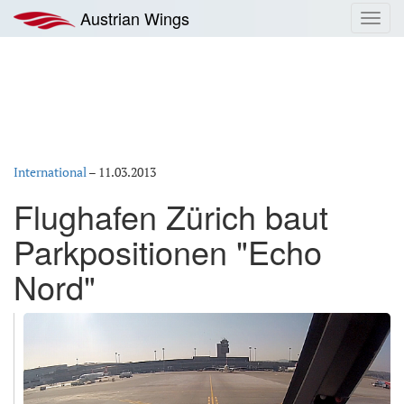
Zum
Austrian Wings
Toggl
Inhalt
navig
springen
International
–
11.03.2013
Flughafen Zürich baut
Parkpositionen "Echo
Nord"