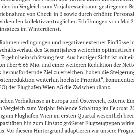
h den im Vergleich zum Vorjahreszeitraum gestiegenen 
triebnahme von Check-in 3 sowie durch erhöhte Person
wirkenden kollektivvertraglichen Erhöhungen vom Mai 
insatzes im Winterdienst.
 Rahmenbedingungen und negativer externer Einflüsse i
eschäftsverlauf des Gesamtjahres weiterhin optimistisch
Ergebniseinschätzung fest. Aus heutiger Sicht ist mit 
von über € 65 Mio. und einer weiteren Reduktion der Net
 herausfordernde Ziel zu erreichen, haben die Steigerun
stenreduktion weiterhin höchste Priorität“, kommentie
FO) der Flughafen Wien AG die Zwischenbilanz.
lichen Verhältnisse in Europa und Österreich, externe Ei
im Vergleich zum Vorjahr fehlende Schalttag im Februar 
g am Flughafen Wien im ersten Quartal wesentlich beein
pazitäten hin zum Einsatz größerer Flugzeugtypen wirken
. Vor diesem Hintergrund adaptieren wir unsere Progno