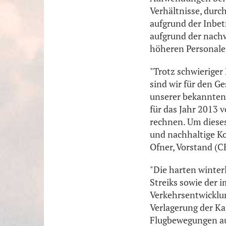
Verhältnisse, durc
aufgrund der Inbe
aufgrund der nach
höheren Personale
"Trotz schwieriger
sind wir für den G
unserer bekannten 
für das Jahr 2013 
rechnen. Um dieses
und nachhaltige Ko
Ofner, Vorstand (C
"Die harten winter
Streiks sowie der 
Verkehrsentwicklun
Verlagerung der Ka
Flugbewegungen aus