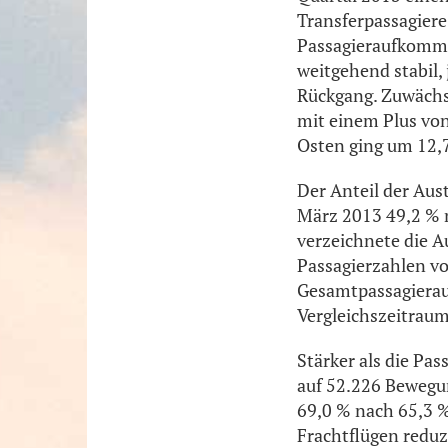
Transferpassagiere
Passagieraufkomme
weitgehend stabil,
Rückgang. Zuwächs
mit einem Plus von
Osten ging um 12,
Der Anteil der Au
März 2013 49,2 % n
verzeichnete die A
Passagierzahlen vo
Gesamtpassagierau
Vergleichszeitraum
Stärker als die P
auf 52.226 Bewegun
69,0 % nach 65,3 %
Frachtflügen redu