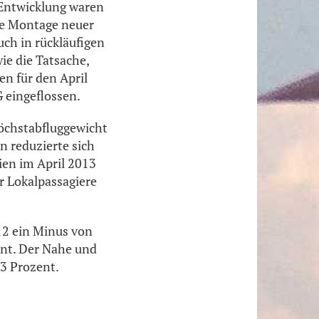
 Entwicklung waren
die Montage neuer
uch in rückläufigen
e die Tatsache,
en für den April
G eingeflossen.
öchstabfluggewicht
 reduzierte sich
ien im April 2013
r Lokalpassagiere
12 ein Minus von
ent. Der Nahe und
,3 Prozent.