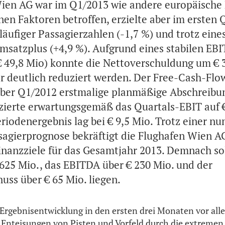
ien AG war im Q1/2013 wie andere europäische
nen Faktoren betroffen, erzielte aber im ersten 
kläufiger Passagierzahlen (-1,7 %) und trotz ein
msatzplus (+4,9 %). Aufgrund eines stabilen EBI
€ 49,8 Mio) konnte die Nettoverschuldung um € 3
er deutlich reduziert werden. Der Free-Cash-Flow
ber Q1/2012 erstmalige planmäßige Abschreibun
zierte erwartungsgemäß das Quartals-EBIT auf €
eriodenergebnis lag bei € 9,5 Mio. Trotz einer n
sagierprognose bekräftigt die Flughafen Wien A
Finanzziele für das Gesamtjahr 2013. Demnach sol
625 Mio., das EBITDA über € 230 Mio. und der
uss über € 65 Mio. liegen.
 Ergebnisentwicklung in den ersten drei Monaten vor al
Enteisungen von Pisten und Vorfeld durch die extremen