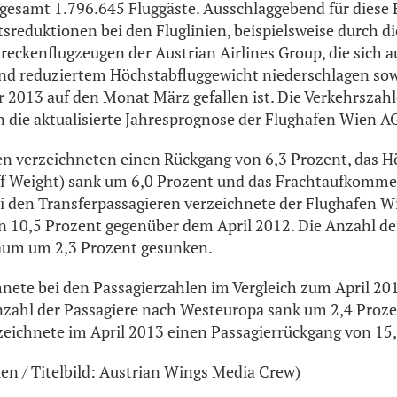
sgesamt 1.796.645 Fluggäste. Ausschlaggebend für diese
tsreduktionen bei den Fluglinien, beispielsweise durch 
reckenflugzeugen der Austrian Airlines Group, die sich a
d reduziertem Höchstabfluggewicht niederschlagen sowi
r 2013 auf den Monat März gefallen ist. Die Verkehrszahl
in die aktualisierte Jahresprognose der Flughafen Wien A
n verzeichneten einen Rückgang von 6,3 Prozent, das H
 Weight) sank um 6,0 Prozent und das Frachtaufkommen
i den Transferpassagieren verzeichnete der Flughafen W
 10,5 Prozent gegenüber dem April 2012. Die Anzahl de
raum um 2,3 Prozent gesunken.
nete bei den Passagierzahlen im Vergleich zum April 20
nzahl der Passagiere nach Westeuropa sank um 2,4 Proz
zeichnete im April 2013 einen Passagierrückgang von 15
ien / Titelbild: Austrian Wings Media Crew)