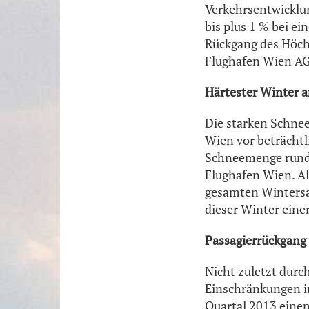
Verkehrsentwicklu
bis plus 1 % bei e
Rückgang des Höchs
Flughafen Wien AG
Härtester Winter a
Die starken Schnee
Wien vor beträcht
Schneemenge rund 
Flughafen Wien. Al
gesamten Wintersa
dieser Winter eine
Passagierrückgang
Nicht zuletzt durc
Einschränkungen i
Quartal 2013 einen