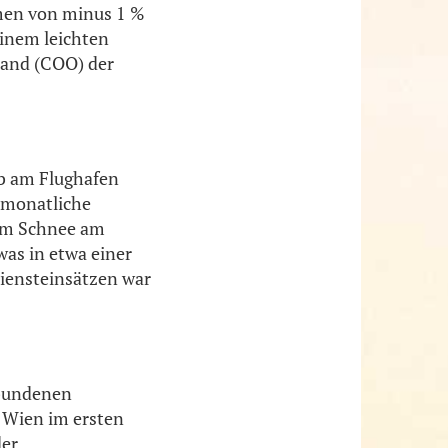
mmen von minus 1 %
einem leichten
tand (COO) der
eb am Flughafen
 monatliche
 cm Schnee am
was in etwa einer
iensteinsätzen war
rbundenen
 Wien im ersten
der