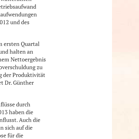
Betriebsaufwand
alaufwendungen
2012 und des
m ersten Quartal
 und halten an
einem Nettoergebnis
toverschuldung zu
g der Produktivität
rt Dr. Günther
nflüsse durch
2013 haben die
flusst. Auch die
 sich auf die
se für die