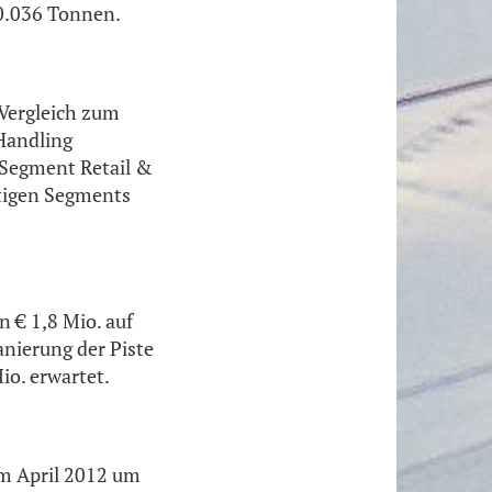
60.036 Tonnen.
 Vergleich zum
 Handling
 Segment Retail &
stigen Segments
n € 1,8 Mio. auf
anierung der Piste
io. erwartet.
um April 2012 um