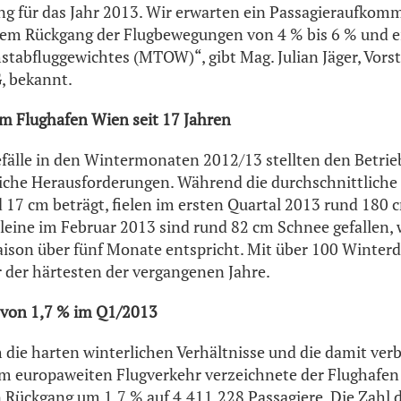
ng für das Jahr 2013. Wir erwarten ein Passagieraufko
inem Rückgang der Flugbewegungen von 4 % bis 6 % und 
tabfluggewichtes (MTOW)“, gibt Mag. Julian Jäger, Vors
, bekannt.
m Flughafen Wien seit 17 Jahren
fälle in den Wintermonaten 2012/13 stellten den Betri
liche Herausforderungen. Während die durchschnittliche
17 cm beträgt, fielen im ersten Quartal 2013 rund 180
leine im Februar 2013 sind rund 82 cm Schnee gefallen, 
ison über fünf Monate entspricht. Mit über 100 Winterd
r der härtesten der vergangenen Jahre.
 von 1,7 % im Q1/2013
h die harten winterlichen Verhältnisse und die damit ve
m europaweiten Flugverkehr verzeichnete der Flughafen
 Rückgang um 1,7 % auf 4.411.228 Passagiere. Die Zahl 