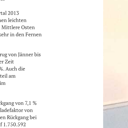
tal 2013
nen leichten
 Mittlere Osten
kehr in den Fernen
ug von Jänner bis
er Zeit
%. Auch die
teil am
 im
ckgang von 7,1 %
zladefaktor von
nen Rückgang bei
f 1.750.592