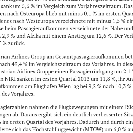
 sank um 5,6 % im Vergleich zum Vorjahreszeitraum. Das
n nach Osteuropa blieb mit minus 0,1 % im ersten Quar
 jenes nach Westeuropa verzeichnete mit minus 1,5 % ei
e beim Passagieraufkommen verzeichnete der Nahe und
 2,9 % und Afrika mit einem Anstieg um 12,6 %. Der Ver
7 % zurück.
strian Airlines Group am Gesamtpassagieraufkommen betr
ach 49,4 % im Vergleichszeitraum des Vorjahres. In dies
ustrian Airlines Gruppe einen Passagierrückgang um 2,1 
n NIKI sanken im ersten Quartal 2013 um 11,8 %, ihr An
fkommen am Flughafen Wien lag bei 9,2 % nach 10,3 %
 des Vorjahres.
assagierzahlen nahmen die Flugbewegungen mit einem Rü
gen ab. Daraus ergibt sich ein deutlich verbesserter Sit
 im ersten Quartal des Vorjahres. Dadurch und durch ei
zierte sich das Höchstabfluggewicht (MTOW) um 6,0 % au