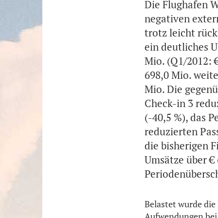
Die Flughafen W
negativen exter
trotz leicht rüc
ein deutliches U
Mio. (Q1/2012: 
698,0 Mio. weit
Mio. Die gegenü
Check-in 3 redu
(-40,5 %), das P
reduzierten Pas
die bisherigen 
Umsätze über € 
Periodenübersch
Belastet wurde die
Aufwendungen bei 