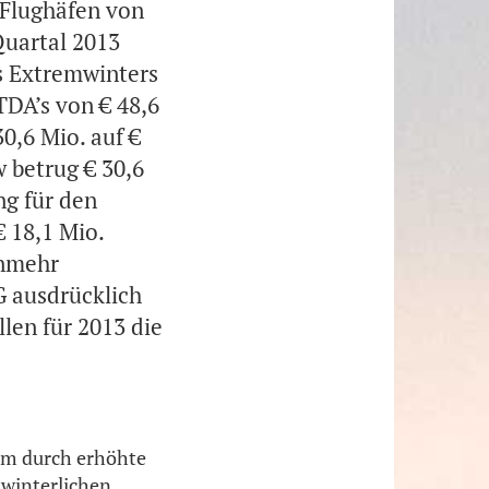
 Flughäfen von
Quartal 2013
es Extremwinters
TDA’s von € 48,6
0,6 Mio. auf €
 betrug € 30,6
g für den
 18,1 Mio.
unmehr
G ausdrücklich
len für 2013 die
lem durch erhöhte
 winterlichen