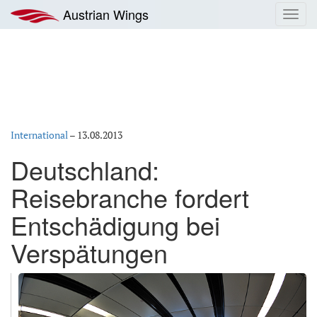
Zum
Austrian Wings
Toggl
Inhalt
navig
springen
International
–
13.08.2013
Deutschland:
Reisebranche fordert
Entschädigung bei
Verspätungen