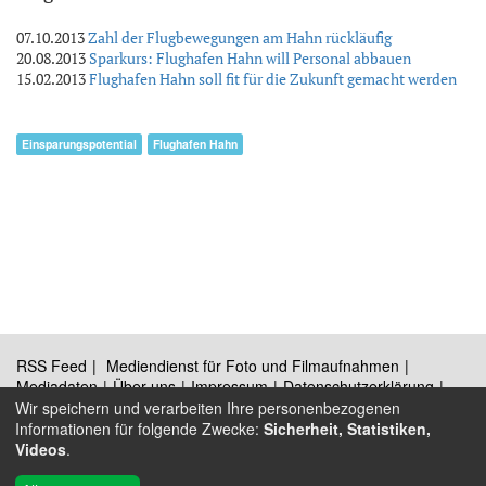
07.10.2013
Zahl der Flugbewegungen am Hahn rückläufig
20.08.2013
Sparkurs: Flughafen Hahn will Personal abbauen
15.02.2013
Flughafen Hahn soll fit für die Zukunft gemacht werden
Einsparungspotential
Flughafen Hahn
RSS Feed
Mediendienst für Foto und Filmaufnahmen
Mediadaten
Über uns
Impressum
Datenschutzerklärung
Kontakt
Wir speichern und verarbeiten Ihre personenbezogenen
Informationen für folgende Zwecke:
Sicherheit, Statistiken,
Videos
.