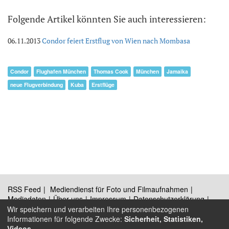
Folgende Artikel könnten Sie auch interessieren:
06.11.2013
Condor feiert Erstflug von Wien nach Mombasa
Condor
Flughafen München
Thomas Cook
München
Jamaika
neue Flugverbindung
Kuba
Erstflüge
RSS Feed
Mediendienst für Foto und Filmaufnahmen
Mediadaten
Über uns
Impressum
Datenschutzerklärung
Kontakt
Wir speichern und verarbeiten Ihre personenbezogenen
Informationen für folgende Zwecke:
Sicherheit, Statistiken,
Videos
.