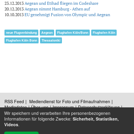
23.12.2013
Aegean und Etihad fliegen im Codeshare
20.12.2013
Aegean nimmt Hamburg - Athen auf
10.10.2013
EU genehmigt Fusion von Olympic und Aegean
neue Flugverbindung
Aegean
Flughafen Köln/Bonn
Flughafen Köln
Flughafen Köln Bonn
Thessaloniki
RSS Feed
Mediendienst für Foto und Filmaufnahmen
Mediadaten
Über uns
Impressum
Datenschutzerklärung
Kontakt
Wir speichern und verarbeiten Ihre personenbezogenen
Informationen für folgende Zwecke:
Sicherheit, Statistiken,
Videos
.