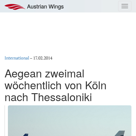
Zum
Austrian Wings
Toggl
Inhalt
navig
springen
International
–
17.02.2014
Aegean zweimal
wöchentlich von Köln
nach Thessaloniki