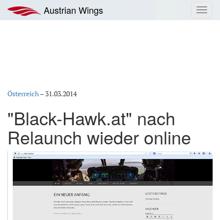
Zum
Austrian Wings
Toggl
Inhalt
navig
springen
Österreich
–
31.03.2014
"Black-Hawk.at" nach
Relaunch wieder online