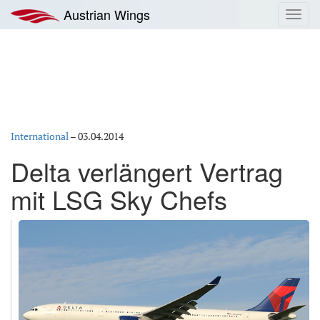
Zum
Austrian Wings
Toggl
Inhalt
navig
springen
International
–
03.04.2014
Delta verlängert Vertrag
mit LSG Sky Chefs