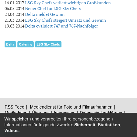
16.01.2017
LSG Sky Chefs verliert wichtigen Großkunden
06.05.2014
Neuer Chef für LSG Sky Chefs
24.04.2014
Delta meldet Gewinn
21.03.2014
LSG Sky Chefs steigert Umsatz und Gewinn
19.03.2014
Delta evaluiert 747 und 767-Nachfolger
Delta
Catering
LSG Sky Chefs
RSS Feed
Mediendienst für Foto und Filmaufnahmen
Mediadaten
Über uns
Impressum
Datenschutzerklärung
Kontakt
Wir speichern und verarbeiten Ihre personenbezogenen
Informationen für folgende Zwecke:
Sicherheit, Statistiken,
Videos
.