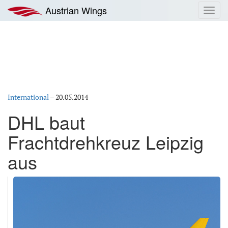
Zum
Austrian Wings
Toggl
Inhalt
navig
springen
International
–
20.05.2014
DHL baut
Frachtdrehkreuz Leipzig
aus