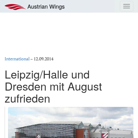
Zum
Austrian Wings
Toggl
Inhalt
navig
springen
International
–
12.09.2014
Leipzig/Halle und
Dresden mit August
zufrieden