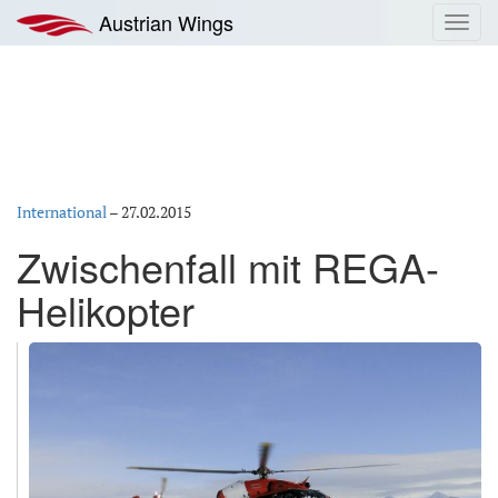
Zum
Austrian Wings
Toggl
Inhalt
navig
springen
International
–
27.02.2015
Zwischenfall mit REGA-
Helikopter