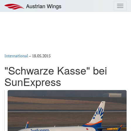
Zum
Austrian Wings
Toggl
Inhalt
navig
springen
International
–
18.05.2015
"Schwarze Kasse" bei
SunExpress