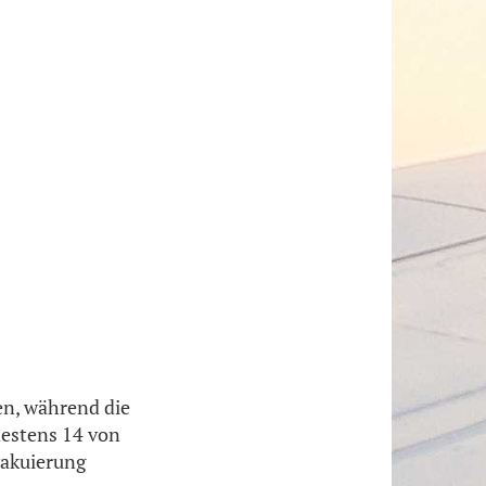
en, während die
destens 14 von
vakuierung