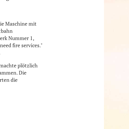
die Maschine mit
rtbahn
bwerk Nummer 1,
eed fire services."
.
machte plötzlich
lammen. Die
rten die