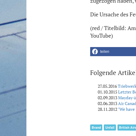
zugezogen haben, w
Die Ursache des Fe
(red / Titelbild: 
YouTube)
teilen
Folgende Artike
27.05.2016
Triebwerk
01.10.2015
Letzter B
02.09.2013
Mayday üb
02.06.2013
Air Cana
28.11.2012
"We have 
Brand
Unfall
British Ai