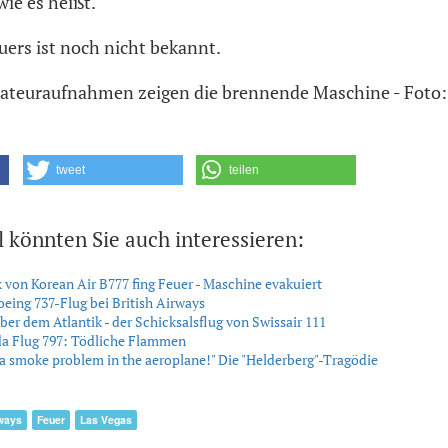
ie es heißt.
uers ist noch nicht bekannt.
Amateuraufnahmen zeigen die brennende Maschine - Foto
tweet
teilen
l könnten Sie auch interessieren:
 von Korean Air B777 fing Feuer - Maschine evakuiert
oeing 737-Flug bei British Airways
er dem Atlantik - der Schicksalsflug von Swissair 111
da Flug 797: Tödliche Flammen
a smoke problem in the aeroplane!" Die "Helderberg"-Tragödie
rways
Feuer
Las Vegas