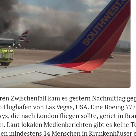
en Zwischenfall kam es gestern Nachmittag ge
m Flughafen von Las Vegas, USA. Eine Boeing 777
ays, die nach London fliegen sollte, geriet in B
n. Laut lokalen Medienberichten gibt es keine T
ten mindestens 14 Menschen in Krankenhäuser e