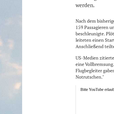
werden.
Nach dem bisherige
159 Passagieren un
beschleunigte. Plö
leiteten einen Sta
Anschließend teilt
US-Medien zitiert
eine Vollbremsung
Flugbegleiter gabe
Notrutschen."