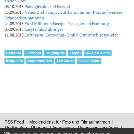
an den Golf
08.10.2015
Passagierplus bei EasyJet
25.09.2015
Neues Ziel Tampa: Lufthansa nimmt Kurs auf weitere
Urlaubsdestinationen
24.09.2015
Fünf Millionen Easyjet-Passagiere in Hamburg
03.09.2015
EasyJet als Zubringer
11.08.2015
Lufthansa: Eurowings-GmbH Österreich gegründet
Lufthansa
Eurowings
Billigfluglinie
Easyjet
Low Cost Airline
Billigairline
Zusammenarbeit
Low Coster
Carsten Spohr
RSS Feed
Mediendienst für Foto und Filmaufnahmen
Mediadaten
Über uns
Impressum
Datenschutzerklärung
Kontakt
Wir speichern und verarbeiten Ihre personenbezogenen