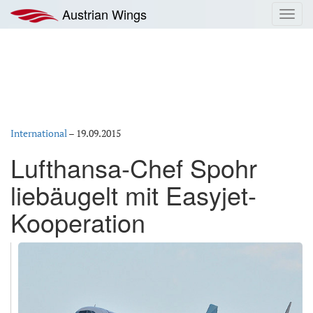
Zum
Austrian Wings
Toggl
Inhalt
navig
springen
International
–
19.09.2015
Lufthansa-Chef Spohr
liebäugelt mit Easyjet-
Kooperation