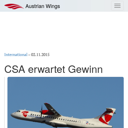
Zum
Austrian Wings
Toggl
Inhalt
navig
springen
International
–
02.11.2015
CSA erwartet Gewinn