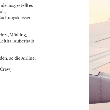
nde ausgestelltes
olt,
 Buchungsklassen
orf, Mödling,
Leitha. Außerhalb
en, so die Airline.
 Crew)