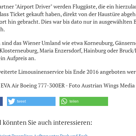
rtner "Airport Driver" werden Fluggäste, die ein hierzula
lass Ticket gekauft haben, direkt von der Haustüre abgeh
rt hin gebracht. Dies war bis dato nur in ausgewählten
ch.
n sind das Wiener Umland wie etwa Korneuburg, Gänsernd
losterneuburg, Maria Enzersdorf, Hainburg oder Bruck/
ein Aufpreis an.
rweiterte Limousinenservice bis Ende 2016 angeboten werd
ld: EVA Air Boeing 777-300ER - Foto Austrian Wings Media
tweet
teilen
l könnten Sie auch interessieren:
bringt Dreamliner-Auftrag unter Dach und Fach