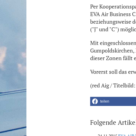
Per Kooperationspa
EVA Air Business C
beziehungsweise do
("J" und "C") mögli
Mit eingeschlosse
Gumpoldskirchen, K
dieser Zonen fällt 
Vorerst soll das e
(red Aig / Titelbi
teilen
Folgende Artike
24.11.2015
EVA AIR 