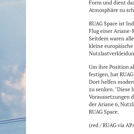
Form und dient daz
Atmosphäre zu sch
RUAG Space ist In
Flug einer Ariane-
Seitdem waren all
kleine europäische
Nutzlastverkleidu
Um ihre Position a
festigen, hat RUA
Dort helfen modern
zu senken. "Diese 
Voraussetzungen da
der Ariane 6, Nutz
RUAG Space.
(red / RUAG via A