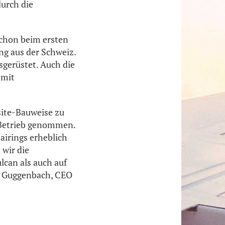
durch die
Schon beim ersten
ng aus der Schweiz.
gerüstet. Auch die
 mit
site-Bauweise zu
 Betrieb genommen.
airings erheblich
 wir die
lcan als auch auf
er Guggenbach, CEO