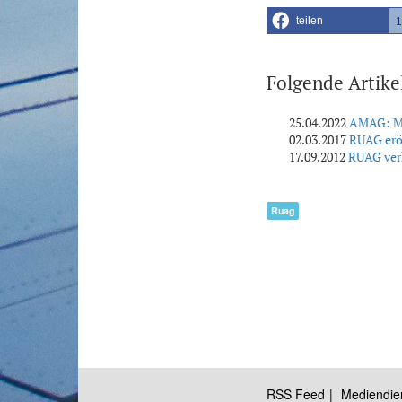
teilen
1
Folgende Artike
25.04.2022
AMAG: Me
02.03.2017
RUAG eröf
17.09.2012
RUAG ver
Ruag
RSS Feed
Mediendie