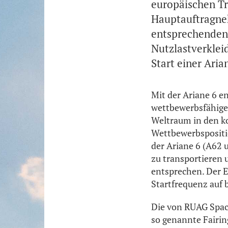
europäischen Tr
Hauptauftragneh
entsprechenden 
Nutzlastverklei
Start einer Aria
Mit der Ariane 6 e
wettbewerbsfähigen
Weltraum in den ko
Wettbewerbspositio
der Ariane 6 (A62 
zu transportieren 
entsprechen. Der Er
Startfrequenz auf 
Die von RUAG Space
so genannte Fairing