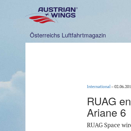
Zum
Inhalt
springen
Österreichs Luftfahrtmagazin
International
–
02.06.20
RUAG entw
Ariane 6
RUAG Space wird