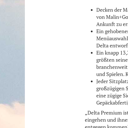
Decken der M
von Malin+Goe
Ankunft zu e
Ein gehobenes
Menüauswahl b
Delta entwor
Ein knapp 13,
größten seine
branchenweit
und Spielen. 
Jeder Sitzplat
großzügigen S
eine zügige S
Gepäckabferti
„Delta Premium ist
eingehen und ihnen
entgegen kommen“, 