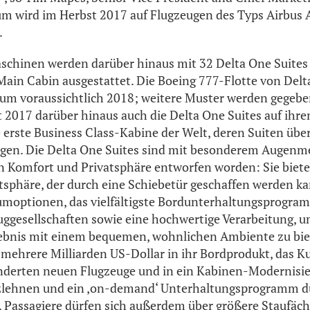
m wird im Herbst 2017 auf Flugzeugen des Typs Airbus 
.
schinen werden darüber hinaus mit 32 Delta One Suites
 Main Cabin ausgestattet. Die Boeing 777-Flotte von Delt
um voraussichtlich 2018; weitere Muster werden gegebe
lt 2017 darüber hinaus auch die Delta One Suites auf ihr
 erste Business Class-Kabine der Welt, deren Suiten über
ügen. Die Delta One Suites sind mit besonderem Augenm
 Komfort und Privatsphäre entworfen worden: Sie biete
atsphäre, der durch eine Schiebetür geschaffen werden ka
umoptionen, das vielfältigste Bordunterhaltungsprogra
ggesellschaften sowie eine hochwertige Verarbeitung, um
lebnis mit einem bequemen, wohnlichen Ambiente zu biet
 mehrere Milliarden US-Dollar in ihr Bordprodukt, das K
nderten neuen Flugzeuge und in ein Kabinen-Modernis
itzlehnen und ein ‚on-demand‘ Unterhaltungsprogramm d
t. Passagiere dürfen sich außerdem über größere Staufäch