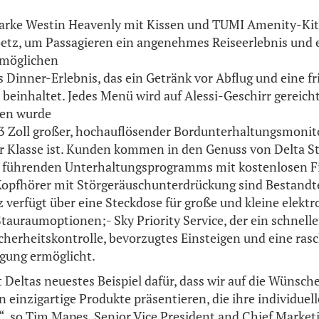
arke Westin Heavenly mit Kissen und TUMI Amenity-Kit
tz, um Passagieren ein angenehmes Reiseerlebnis und e
rmöglichen
 Dinner-Erlebnis, das ein Getränk vor Abflug und eine fr
einhaltet. Jedes Menü wird auf Alessi-Geschirr gereicht,
fen wurde
3 Zoll großer, hochauflösender Bordunterhaltungsmonitor
r Klasse ist. Kunden kommen in den Genuss von Delta St
 führenden Unterhaltungsprogramms mit kostenlosen 
Kopfhörer mit Störgeräuschunterdrückung sind Bestandte
z verfügt über eine Steckdose für große und kleine elekt
tauraumoptionen;- Sky Priority Service, der ein schnell
icherheitskontrolle, bevorzugtes Einsteigen und eine ras
gung ermöglicht.
 Deltas neuestes Beispiel dafür, dass wir auf die Wünsc
 einzigartige Produkte präsentieren, die ihre individuel
so Tim Mapes, Senior Vice President and Chief Marketi