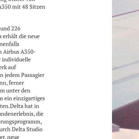
A350 mit 48 Sitzen
 und 226
a erhält die neue
nenfalls
en Airbus A350-
 individuelle
erk auf
n jedem Passagier
nn, ferner
mm unter den
 ein einzigartiges
en.Delta hat in
undenerlebnis, die
ierungsprogramm,
urch Delta Studio
er, neue