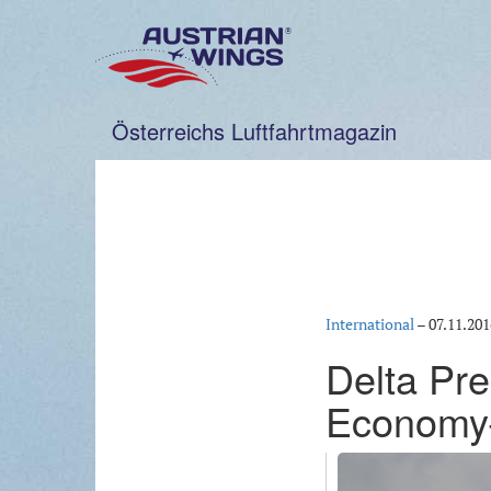
Zum
Inhalt
springen
Österreichs Luftfahrtmagazin
International
–
07.11.201
Delta Pr
Economy-P