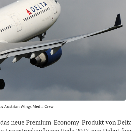
to: Austrian Wings Media Crew
 das neue Premium-Economy-Produkt von Delta 
n Langstreckenflügen Ende 2017 sein Debüt feie