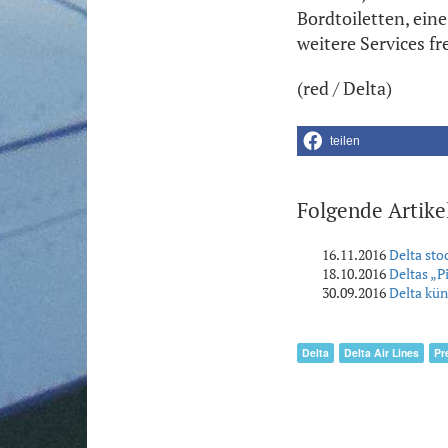
Bordtoiletten, ein
weitere Services f
(red / Delta)
teilen
Folgende Artike
16.11.2016
Delta sto
18.10.2016
Deltas „P
30.09.2016
Delta kün
Delta
Delta Air Lines
Pr