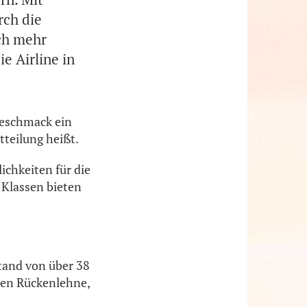
rch die
ch mehr
e Airline in
Geschmack ein
tteilung heißt.
chkeiten für die
e Klassen bieten
stand von über 38
aren Rückenlehne,