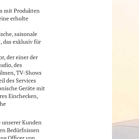
s mit Produkten
ine erholte
ische, saisonale
 das exklusiv für
, der einer der
udio, des
Filmen, TV-Shows
il des Services
ronische Geräte mit
eres Einchecken,
che
he unserer Kunden
len Bedürfnissen
ng Officer von