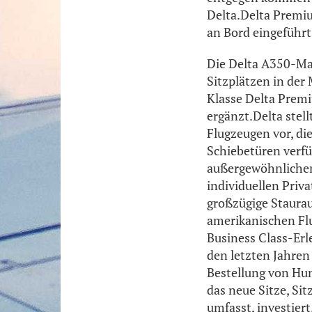
Delta.Delta Premiu
an Bord eingeführt
Die Delta A350-Ma
Sitzplätzen in der
Klasse Delta Premi
ergänzt.Delta stel
Flugzeugen vor, die
Schiebetüren verf
außergewöhnlichen
individuellen Priv
großzügige Staura
amerikanischen Flu
Business Class-Er
den letzten Jahren
Bestellung von Hu
das neue Sitze, S
umfasst, investier