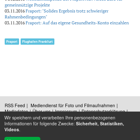
gemeinnützige Projekte
03.11.2016
Fraport: "Solides Ergebnis trotz schwieriger
Rahmenbedingungen"
03.11.2016
Fraport: Auf das eigene Gesundheits-Konto einzahlen
Fraport
Flughafen Frankfurt
RSS Feed
Mediendienst für Foto und Filmaufnahmen
Mediadaten
Über uns
Impressum
Datenschutzerklärung
Kontakt
Wir speichern und verarbeiten Ihre personenbezogenen
Informationen für folgende Zwecke:
Sicherheit, Statistiken,
Videos
.