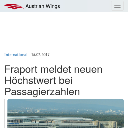
Zum
Austrian Wings
Toggl
Inhalt
navig
springen
International
–
15.02.2017
Fraport meldet neuen
Höchstwert bei
Passagierzahlen