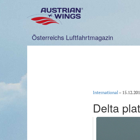
Zum
Inhalt
springen
Österreichs Luftfahrtmagazin
International
–
15.12.20
Delta pla