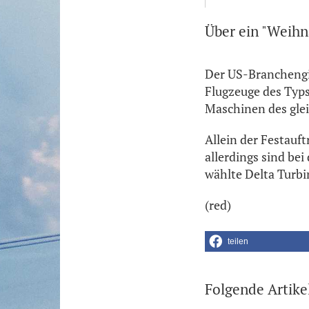
Über ein "Weihn
Der US-Branchengig
Flugzeuge des Typs
Maschinen des gle
Allein der Festauft
allerdings sind be
wählte Delta Turb
(red)
teilen
Folgende Artike