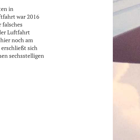
ten in
ftfahrt war 2016
 falsches
er Luftfahrt
n hier noch am
erschließt sich
nen sechsstelligen