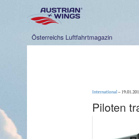
Zum
Inhalt
springen
Österreichs Luftfahrtmagazin
International
–
19.01.20
Piloten tr