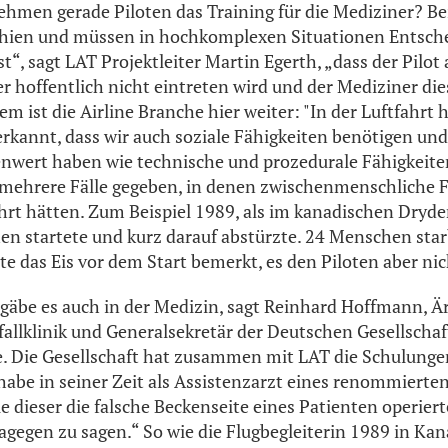
hmen gerade Piloten das Training für die Mediziner? B
rchien und müssen in hochkomplexen Situationen Entsche
t“, sagt LAT Projektleiter Martin Egerth, „dass der Pilot
er hoffentlich nicht eintreten wird und der Mediziner die
em ist die Airline Branche hier weiter: "In der Luftfahrt 
erkannt, dass wir auch soziale Fähigkeiten benötigen und
enwert haben wie technische und prozedurale Fähigkeite
 mehrere Fälle gegeben, in denen zwischenmenschliche F
rt hätten. Zum Beispiel 1989, als im kanadischen Dryde
hen startete und kurz darauf abstürzte. 24 Menschen sta
te das Eis vor dem Start bemerkt, es den Piloten aber ni
 gäbe es auch in der Medizin, sagt Reinhard Hoffmann, Är
fallklinik und Generalsekretär der Deutschen Gesellschaf
e. Die Gesellschaft hat zusammen mit LAT die Schulunge
habe in seiner Zeit als Assistenzarzt eines renommierte
 dieser die falsche Beckenseite eines Patienten operiert
dagegen zu sagen.“ So wie die Flugbegleiterin 1989 in Kan