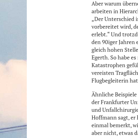
Aber warum überne
arbeiten in Hiera
„Der Unterschied is
vorbereitet wird, d
erlebt.“ Und trotzd
den 90iger Jahren 
gleich hohen Stell
Egerth. So habe es
Katastrophen gefüh
vereisten Tragfläc
Flugbegleiterin hat
Ähnliche Beispiele
der Frankfurter Un
und Unfallchirurgi
Hoffmann sagt, er 
einmal bemerkt, wie
aber nicht, etwas 