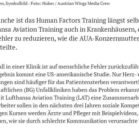
en, Symbolbild - Foto: Huber / Austrian Wings Media Crew
anche ist das Human Factors Training längst selb
hansa Aviation Training auch in Krankenhäusern, 
hler zu reduzieren, wie die AUA-Konzernmutter 
eilte.
all in einer Klinik ist auf menschliche Fehler zurückzufü
gebnis kommt eine US-amerikanische Studie. Nur Herz-
en sind häufiger für das Patientensterben verantwortl
ftlichen (BG) Unfallkliniken haben das Problem erkann
it Lufthansa Aviation Training (LAT) eine Zusammenarb
beiter sollen in den nächsten drei Jahren soziale Komp
igen Kursen werden Ärzte und Pfleger mit Beispielvideos,
en, wie sie durch schlechte Kommunikation verursachte