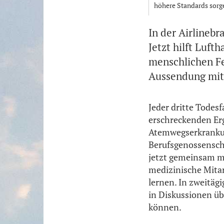
höhere Standards sorg
In der Airlinebr
Jetzt hilft Luft
menschlichen Fe
Aussendung mitt
Jeder dritte Todesf
erschreckenden Er
Atemwegserkrankung
Berufsgenossenscha
jetzt gemeinsam m
medizinische Mitar
lernen. In zweitäg
in Diskussionen üb
können.