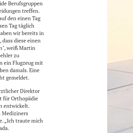
eide Berufsgruppen
idungen treffen.
 auf den einen Tag
sen Tag täglich
haben wir bereits in
, dass diese einen
n", weiß Martin
ehler zu
n ein Flugzeug mit
rben damals. Eine
cht gemeldet.
ztlicher Direktor
t für Orthopädie
n entwickelt.
n Mediziners
e. „Ich traute mich
ada.