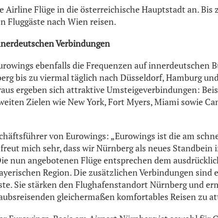
e Airline Flüge in die österreichische Hauptstadt an. Bis 
n Fluggäste nach Wien reisen.
nnerdeutschen Verbindungen
urowings ebenfalls die Frequenzen auf innerdeutschen 
erg bis zu viermal täglich nach Düsseldorf, Hamburg und 
raus ergeben sich attraktive Umsteigeverbindungen: Beis
weiten Zielen wie New York, Fort Myers, Miami sowie C
chäftsführer von Eurowings: „Eurowings ist die am schn
s freut mich sehr, dass wir Nürnberg als neues Standbein
Die nun angebotenen Flüge entsprechen dem ausdrückli
bayerischen Region. Die zusätzlichen Verbindungen sind e
ste. Sie stärken den Flughafenstandort Nürnberg und er
aubsreisenden gleichermaßen komfortables Reisen zu att