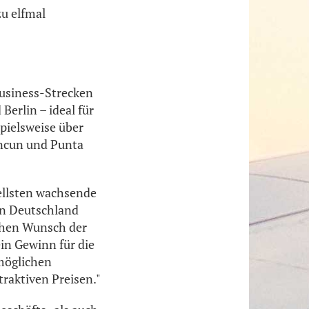
zu elfmal
Business-Strecken
Berlin – ideal für
pielsweise über
ancun und Punta
ellsten wachsende
 in Deutschland
chen Wunsch der
in Gewinn für die
möglichen
raktiven Preisen."