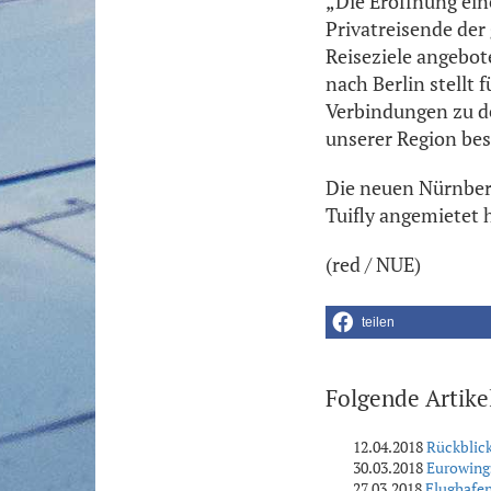
„Die Eröffnung ein
Privatreisende de
Reiseziele angebo
nach Berlin stellt
Verbindungen zu de
unserer Region bes
Die neuen Nürnber
Tuifly angemietet 
(red / NUE)
teilen
Folgende Artike
12.04.2018
Rückblick
30.03.2018
Eurowings
27.03.2018
Flughafe