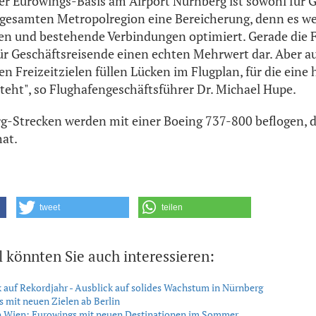
er Eurowings-Basis am Airport Nürnberg ist sowohl für G
r gesamten Metropolregion eine Bereicherung, denn es w
ten und bestehende Verbindungen optimiert. Gerade die
 für Geschäftsreisende einen echten Mehrwert dar. Aber a
n Freizeitzielen füllen Lücken im Flugplan, für die eine
teht", so Flughafengeschäftsführer Dr. Michael Hupe.
g-Strecken werden mit einer Boeing 737-800 beflogen, 
hat.
tweet
teilen
l könnten Sie auch interessieren:
 auf Rekordjahr - Ausblick auf solides Wachstum in Nürnberg
 mit neuen Zielen ab Berlin
n Wien: Eurowings mit neuen Destinationen im Sommer