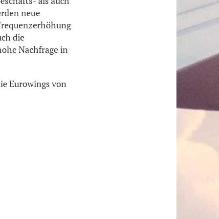
eschäfts- als auch
erden neue
 Frequenzerhöhung
uch die
 hohe Nachfrage in
die Eurowings von