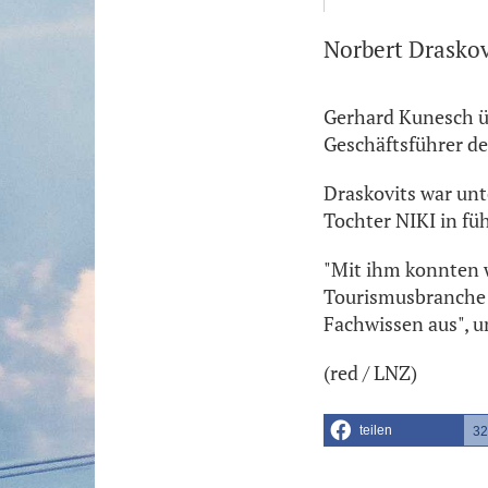
Norbert Drasko
Gerhard Kunesch üb
Geschäftsführer de
Draskovits war unt
Tochter NIKI in f
"Mit ihm konnten w
Tourismusbranche v
Fachwissen aus", u
(red / LNZ)
teilen
32