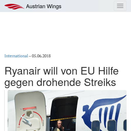
Zum
Austrian Wings
Toggl
Inhalt
navig
springen
International
–
05.06.2018
Ryanair will von EU Hilfe
gegen drohende Streiks