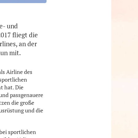
ne- und
017 fliegt die
rlines, an der
nun mit.
ls Airline des
„sportlichen
t hat. Die
e und passgenauere
tzen die große
usrüstung und die
 bei sportlichen