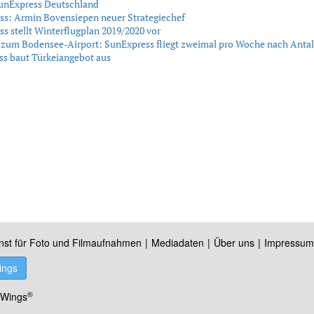
SunExpress Deutschland
ss: Armin Bovensiepen neuer Strategiechef
s stellt Winterflugplan 2019/2020 vor
zum Bodensee-Airport: SunExpress fliegt zweimal pro Woche nach Anta
s baut Türkeiangebot aus
nst für Foto und Filmaufnahmen
Mediadaten
Über uns
Impressum
ings
®
 Wings