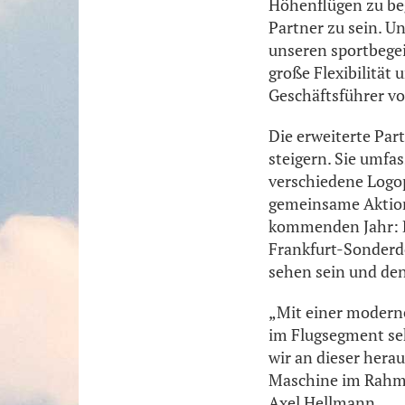
Höhenflügen zu beg
Partner zu sein. U
unseren sportbege
große Flexibilität 
Geschäftsführer v
Die erweiterte Part
steigern. Sie umfa
verschiedene Logop
gemeinsame Aktione
kommenden Jahr: D
Frankfurt-Sonderd
sehen sein und den
„Mit einer modern
im Flugsegment sehr
wir an dieser hera
Maschine im Rahme
Axel Hellmann.