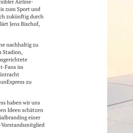
ibler Airline-
nis zum Sport und
ch zukünftig durch
ärt Jens Bischof,
ine nachhaltig zu
m Stadion,
usgerichtete
ht-Fans im
intracht
SunExpress zu
ess haben wir uns
iven Ideen schätzen
ialbranding einer
-Vorstandsmitglied