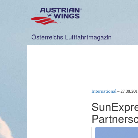
Zum
Inhalt
springen
Österreichs Luftfahrtmagazin
International
–
27.08.201
SunExpre
Partnersc