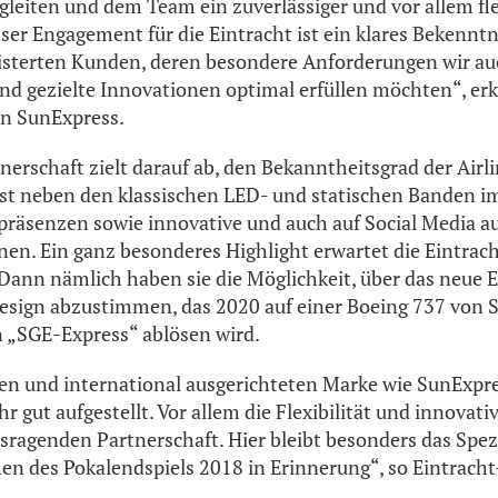
leiten und dem Team ein zuverlässiger und vor allem flex
nser Engagement für die Eintracht ist ein klares Bekennt
isterten Kunden, deren besondere Anforderungen wir au
und gezielte Innovationen optimal erfüllen möchten“, erkl
on SunExpress.
nerschaft zielt darauf ab, den Bekanntheitsgrad der Airl
sst neben den klassischen LED- und statischen Banden i
räsenzen sowie innovative und auch auf Social Media a
n. Ein ganz besonderes Highlight erwartet die Eintrac
ann nämlich haben sie die Möglichkeit, über das neue E
esign abzustimmen, das 2020 auf einer Boeing 737 von 
 „SGE-Express“ ablösen wird.
en und international ausgerichteten Marke wie SunExpr
 gut aufgestellt. Vor allem die Flexibilität und innovat
usragenden Partnerschaft. Hier bleibt besonders das Spez
n des Pokalendspiels 2018 in Erinnerung“, so Eintracht