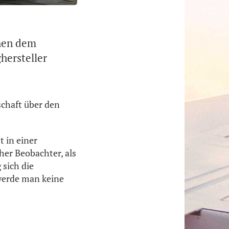
hen dem
hersteller
chaft über den
t in einer
er Beobachter, als
 sich die
 werde man keine