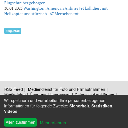
Flugschreiber geborgen
30.01.2025
Washington: American Airlines Jet kollidiert mit
Helikopter und stürzt ab - 67 Menschen tot
Flugunfall
RSS Feed
Mediendienst für Foto und Filmaufnahmen
Mediadaten
Über uns
Impressum
Datenschutzerklärung
Kontakt
Wir speichern und verarbeiten Ihre personenbezogenen
Informationen für folgende Zwecke:
Sicherheit, Statistiken,
Videos
.
®
Allen zustimmen
© 2009 - 2026 Austrian Wings
Mehr erfahren
...