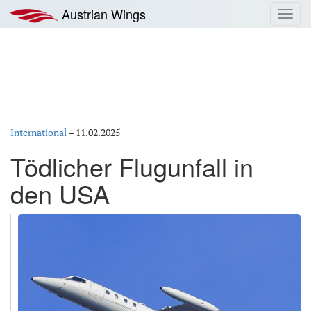
Zum
Austrian Wings
Toggl
Inhalt
navig
springen
International
–
11.02.2025
Tödlicher Flugunfall in
den USA