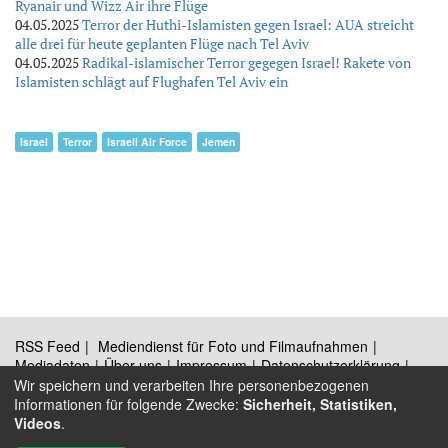
Ryanair und Wizz Air ihre Flüge
04.05.2025
Terror der Huthi-Islamisten gegen Israel: AUA streicht
alle drei für heute geplanten Flüge nach Tel Aviv
04.05.2025
Radikal-islamischer Terror gegegen Israel! Rakete von
Islamisten schlägt auf Flughafen Tel Aviv ein
Israel
Terror
Israeli Air Force
Jemen
RSS Feed
Mediendienst für Foto und Filmaufnahmen
Mediadaten
Über uns
Impressum
Datenschutzerklärung
Kontakt
Wir speichern und verarbeiten Ihre personenbezogenen
Informationen für folgende Zwecke:
Sicherheit, Statistiken,
Videos
.