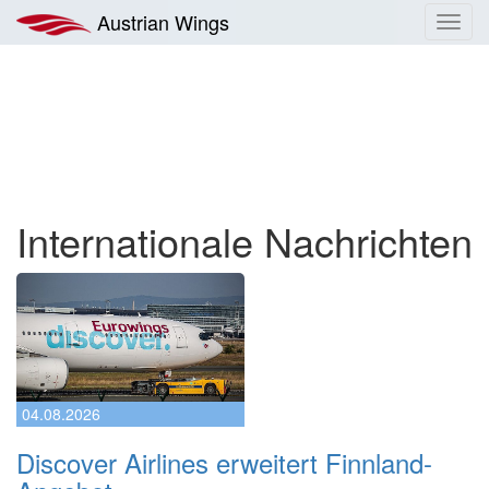
Zum
Austrian Wings
Toggl
Inhalt
navig
springen
Internationale Nachrichten
04.08.2026
Discover Airlines erweitert Finnland-