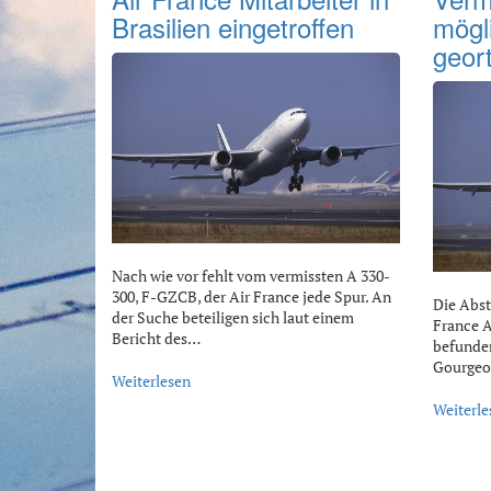
Brasilien eingetroffen
mögl
geor
Nach wie vor fehlt vom vermissten A 330-
300, F-GZCB, der Air France jede Spur. An
Die Abst
der Suche beteiligen sich laut einem
France A
Bericht des…
befunden
Gourgeon
Weiterlesen
Weiterle