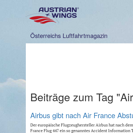
Zum
Inhalt
springen
Österreichs Luftfahrtmagazin
Beiträge zum Tag "Ai
Airbus gibt nach Air France Abs
Der europäische Flugzeughersteller Airbus hat nach dem
France Flug 447 ein so genanntes Accident Information 