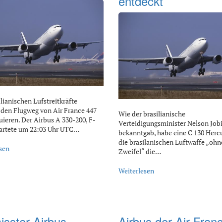
entdeckt
ilianischen Lufstreitkräfte
den Flugweg von Air France 447
Wie der brasilianische
uieren. Der Airbus A 330-200, F-
Verteidigungsminister Nelson Job
artete um 22:03 Uhr UTC…
bekanntgab, habe eine C 130 Hercu
die brasilanischen Luftwaffe „ohn
sen
Zweifel“ die…
Weiterlesen
sster Airbus -
Airbus der Air Fran