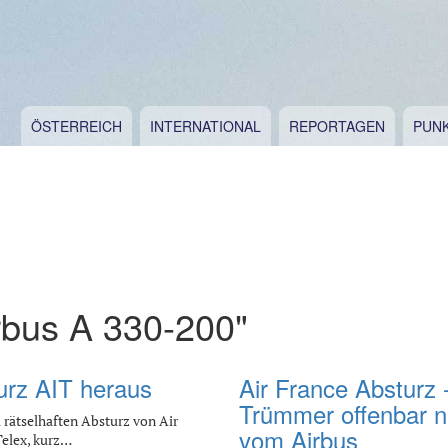
ÖSTERREICH
INTERNATIONAL
REPORTAGEN
PUN
rbus A 330-200"
turz AIT heraus
Air France Absturz 
Trümmer offenbar n
 rätselhaften Absturz von Air
vom Airbus
Telex, kurz…