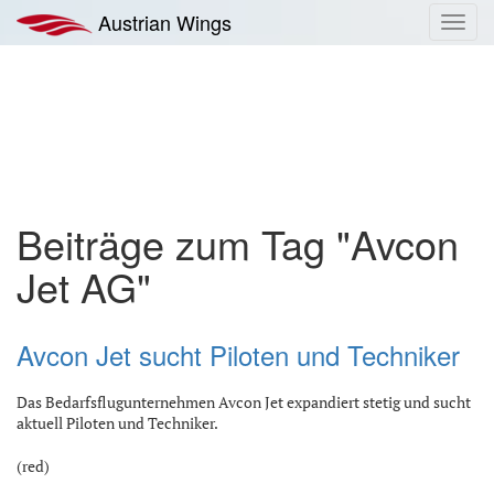
Zum
Austrian Wings
Toggl
Inhalt
navig
springen
Beiträge zum Tag "Avcon
Jet AG"
Avcon Jet sucht Piloten und Techniker
Das Bedarfsflugunternehmen Avcon Jet expandiert stetig und sucht
aktuell Piloten und Techniker.
(red)