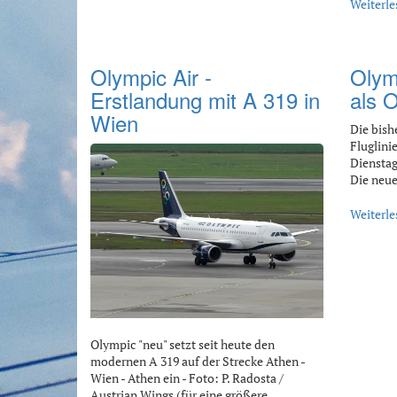
Weiterle
Olympic Air -
Olymp
Erstlandung mit A 319 in
als 
Wien
Die bish
Fluglinie
Dienstag
Die neue
Weiterle
Olympic "neu" setzt seit heute den
modernen A 319 auf der Strecke Athen -
Wien - Athen ein - Foto: P. Radosta /
Austrian Wings (für eine größere…