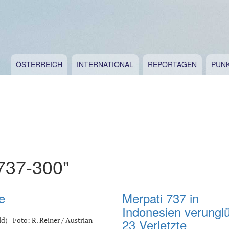
ÖSTERREICH
INTERNATIONAL
REPORTAGEN
PUN
737-300"
e
Merpati 737 in
Indonesien verunglü
) - Foto: R. Reiner / Austrian
23 Verletzte