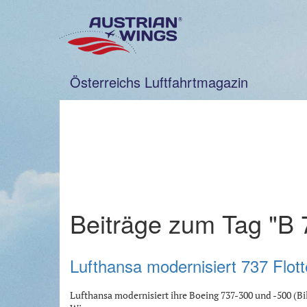
Zum
Inhalt
springen
Österreichs Luftfahrtmagazin
Beiträge zum Tag "B 
Lufthansa modernisiert 737 Flott
Lufthansa modernisiert ihre Boeing 737-300 und -500 (Bild