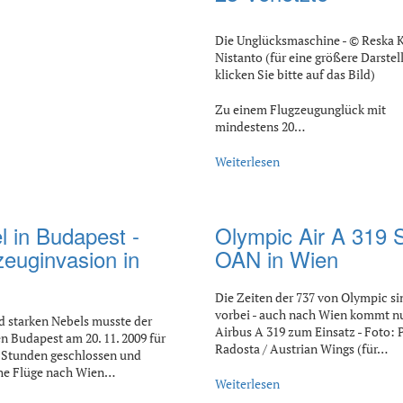
Die Unglücksmaschine - © Reska K
Nistanto (für eine größere Darstel
klicken Sie bitte auf das Bild)
Zu einem Flugzeugunglück mit
mindestens 20…
Weiterlesen
l in Budapest -
Olympic Air A 319 
zeuginvasion in
OAN in Wien
n
Die Zeiten der 737 von Olympic si
vorbei - auch nach Wien kommt n
 starken Nebels musste der
Airbus A 319 zum Einsatz - Foto: P
n Budapest am 20. 11. 2009 für
Radosta / Austrian Wings (für…
 Stunden geschlossen und
che Flüge nach Wien…
Weiterlesen