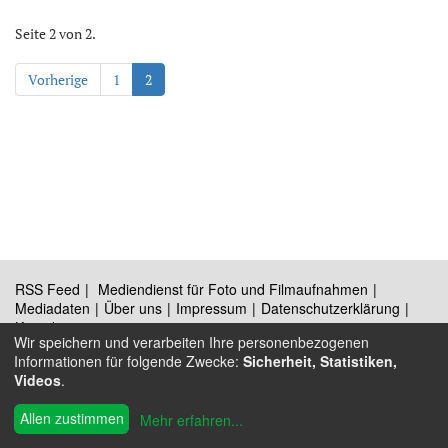
Seite 2 von 2.
Vorherige
1
2
RSS Feed
Mediendienst für Foto und Filmaufnahmen
Mediadaten
Über uns
Impressum
Datenschutzerklärung
Kontakt
Wir speichern und verarbeiten Ihre personenbezogenen
Informationen für folgende Zwecke:
Sicherheit, Statistiken,
Videos
.
®
© 2009 - 2026 Austrian Wings
Allen zustimmen
Mehr erfahren
...