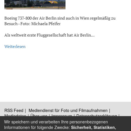
Boeing 737-800 der Air Berlin sind auch in Wien regelmäßig zu
Besuch - Foto: Michaela Pfeifer
Als weltweit erste Fluggesellschaft hat Air Berlin…
Weiterlesen
RSS Feed
Mediendienst für Foto und Filmaufnahmen
Mediadaten
Über uns
Impressum
Datenschutzerklärung
Kontakt
Wir speichern und verarbeiten Ihre personenbezogenen
Informationen für folgende Zwecke:
Sicherheit, Statistiken,