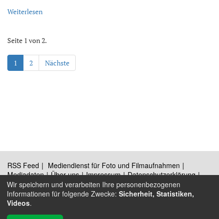
Weiterlesen
Seite 1 von 2.
1
2
Nächste
RSS Feed
Mediendienst für Foto und Filmaufnahmen
Mediadaten
Über uns
Impressum
Datenschutzerklärung
Kontakt
Wir speichern und verarbeiten Ihre personenbezogenen
Informationen für folgende Zwecke:
Sicherheit, Statistiken,
Videos
.