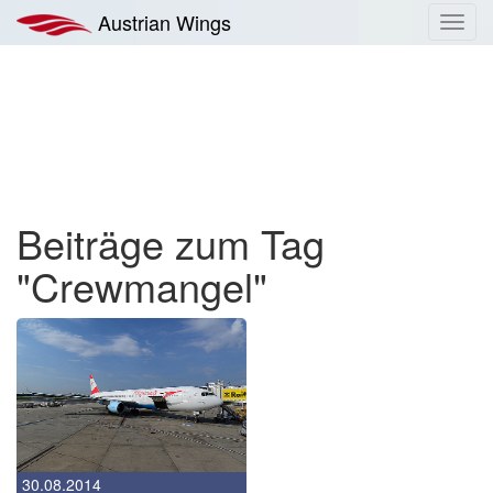
Zum
Austrian Wings
Toggl
Inhalt
navig
springen
Beiträge zum Tag
"Crewmangel"
30.08.2014