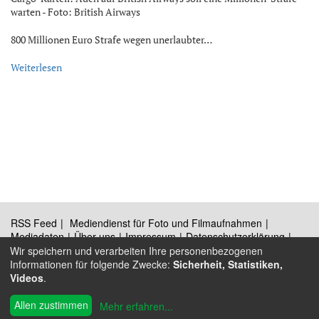
warten - Foto: British Airways
800 Millionen Euro Strafe wegen unerlaubter…
Weiterlesen
RSS Feed
Mediendienst für Foto und Filmaufnahmen
Mediadaten
Über uns
Impressum
Datenschutzerklärung
Kontakt
Wir speichern und verarbeiten Ihre personenbezogenen
Informationen für folgende Zwecke:
Sicherheit, Statistiken,
Videos
.
®
© 2009 - 2026 Austrian Wings
Allen zustimmen
Mehr erfahren
...