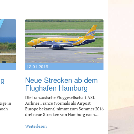
12.01.2016
ug
Neue Strecken ab dem
Flughafen Hamburg
Die französische Fluggesellschaft ASL
ige in
Airlines France (vormals als Airpost
noch
Europe bekannt) nimmt zum Sommer 2016
drei neue Strecken von Hamburg nach…
Weiterlesen