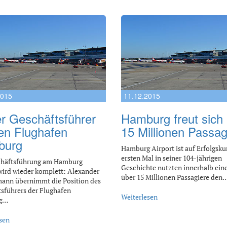
2015
11.12.2015
r Geschäftsführer
Hamburg freut sich
den Flughafen
15 Millionen Passag
burg
Hamburg Airport ist auf Erfolgsk
ersten Mal in seiner 104-jährigen
chäftsführung am Hamburg
Geschichte nutzten innerhalb eine
wird wieder komplett: Alexander
über 15 Millionen Passagiere den
ann übernimmt die Position des
sführers der Flughafen
Weiterlesen
g…
sen