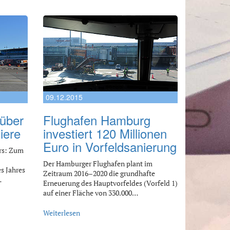
09.12.2015
 über
Flughafen Hamburg
iere
investiert 120 Millionen
Euro in Vorfeldsanierung
urs: Zum
Der Hamburger Flughafen plant im
s Jahres
Zeitraum 2016–2020 die grundhafte
…
Erneuerung des Hauptvorfeldes (Vorfeld 1)
auf einer Fläche von 330.000…
Weiterlesen