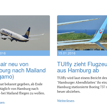
2016
15.01.2016
air neu von
TUIfly zieht Flugze
urg nach Mailand
aus Hamburg ab
gamo)
TUIfly wird laut einem Bericht des
"Hamburger Abendblattes" ihr einz
hat bekannt gegeben, ab Ende
Hamburg stationierte Boeing 737 
täglich von Hamburg nach
heuer abziehen.
bei Mailand fliegen zu wollen.
Weiterlesen
sen