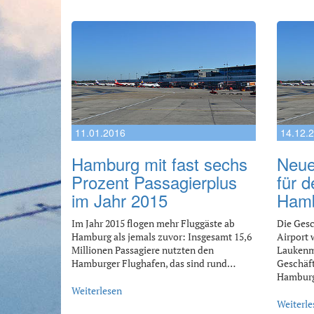
11.01.2016
14.12.
Hamburg mit fast sechs
Neue
Prozent Passagierplus
für 
im Jahr 2015
Ham
Im Jahr 2015 flogen mehr Fluggäste ab
Die Ges
Hamburg als jemals zuvor: Insgesamt 15,6
Airport 
Millionen Passagiere nutzten den
Laukenm
Hamburger Flughafen, das sind rund…
Geschäft
Hambur
Weiterlesen
Weiterle