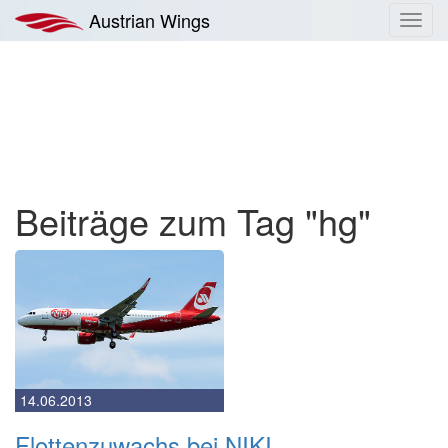
Zum
Austrian Wings
Toggl
Inhalt
navig
springen
Beiträge zum Tag "hg"
14.06.2013
Flottenzuwachs bei NIKI